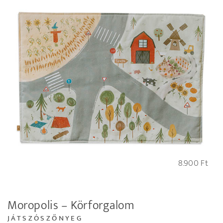
8.900
Ft
Moropolis – Körforgalom
JÁTSZÓSZŐNYEG