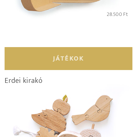
28.500
Ft
JÁTÉKOK
Erdei kirakó