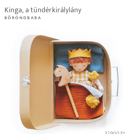
Kinga, a tündérkirálylány
BŐRÖNDBABA
32.900
Ft