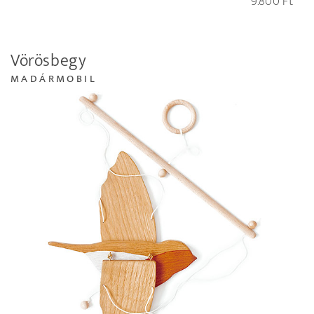
9.800
Ft
Vörösbegy
MADÁRMOBIL