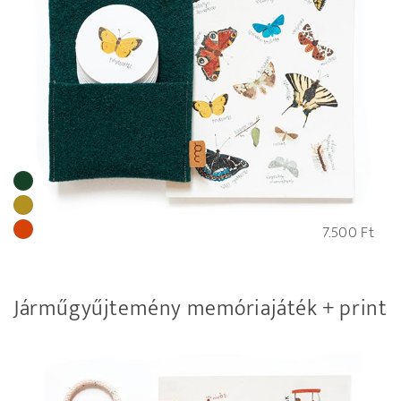
7.500
Ft
Járműgyűjtemény memóriajáték + print