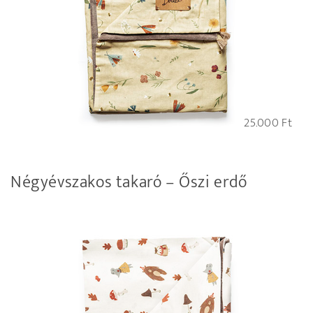
25.000
Ft
Négyévszakos takaró – Őszi erdő