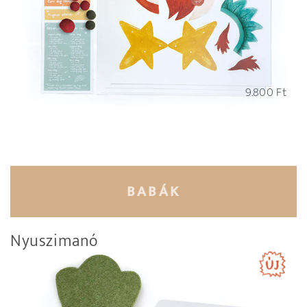
9.800
Ft
BABÁK
Nyuszimanó