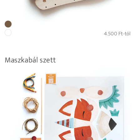
4.500
Ft
-tól
Maszkabál szett