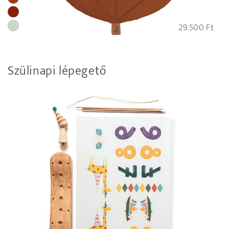
29.500
Ft
Szülinapi lépegető