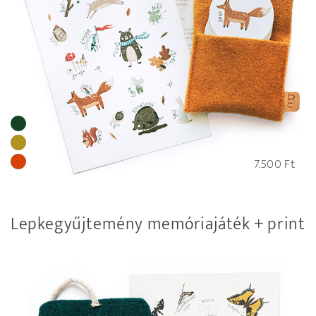
7.500
Ft
Lepkegyűjtemény memóriajáték + print