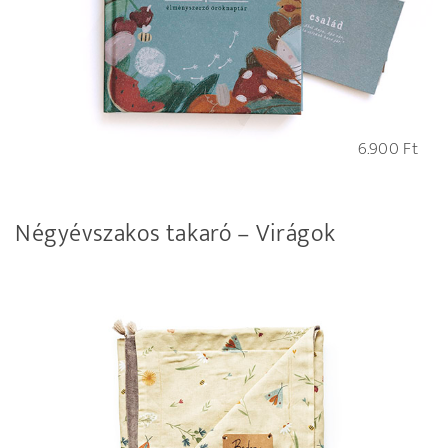
6.900
Ft
Négyévszakos takaró – Virágok