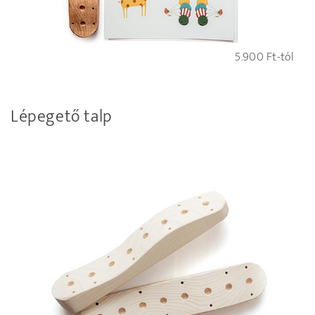
5.900
Ft
-tól
Lépegető talp