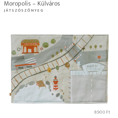
Moropolis – Külváros
JÁTSZÓSZŐNYEG
8.900
Ft