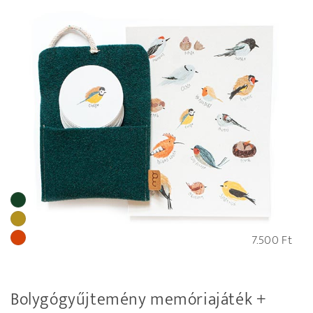
7.500
Ft
Bolygógyűjtemény memóriajáték +