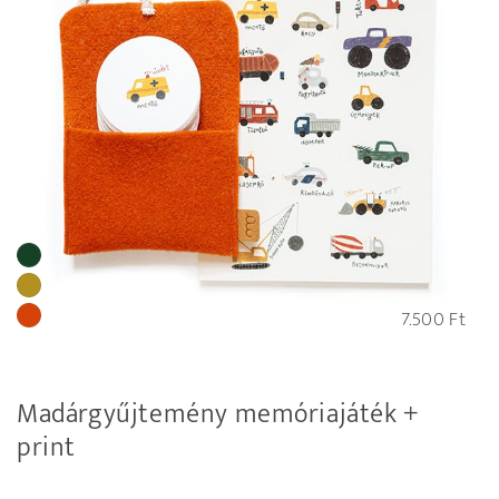
7.500
Ft
Madárgyűjtemény memóriajáték +
print