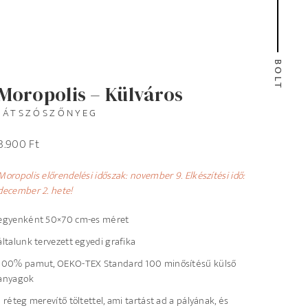
BOLT
Moropolis – Külváros
JÁTSZÓSZŐNYEG
8.900
Ft
Moropolis előrendelési időszak: november 9. Elkészítési idő:
december 2. hete!
egyenként 50×70 cm-es méret
általunk tervezett egyedi grafika
100% pamut, OEKO-TEX Standard 100 minősítésű külső
anyagok
1 réteg merevítő töltettel, ami tartást ad a pályának, és