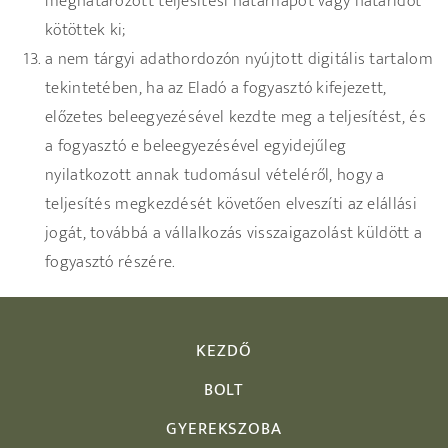
meghatározott teljesítési határnapot vagy határidőt
kötöttek ki;
a nem tárgyi adathordozón nyújtott digitális tartalom
tekintetében, ha az Eladó a fogyasztó kifejezett,
előzetes beleegyezésével kezdte meg a teljesítést, és
a fogyasztó e beleegyezésével egyidejűleg
nyilatkozott annak tudomásul vételéről, hogy a
teljesítés megkezdését követően elveszíti az elállási
jogát, továbbá a vállalkozás visszaigazolást küldött a
fogyasztó részére.
KEZDŐ
BOLT
GYEREKSZOBA