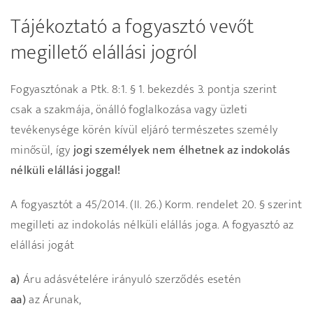
Tájékoztató a fogyasztó vevőt
megillető elállási jogról
Fogyasztónak a Ptk. 8:1. § 1. bekezdés 3. pontja szerint
csak a szakmája, önálló foglalkozása vagy üzleti
tevékenysége körén kívül eljáró természetes személy
minősül, így
jogi személyek nem élhetnek az indokolás
nélküli elállási joggal!
A fogyasztót a 45/2014. (II. 26.) Korm. rendelet 20. § szerint
megilleti az indokolás nélküli elállás joga. A fogyasztó az
elállási jogát
a)
Áru adásvételére irányuló szerződés esetén
aa)
az Árunak,