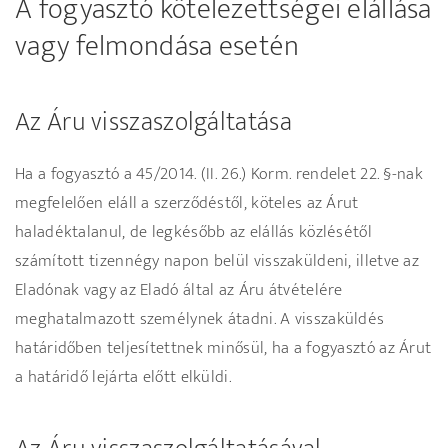
A fogyasztó kötelezettségei elállása
vagy felmondása esetén
Az Áru visszaszolgáltatása
Ha a fogyasztó a 45/2014. (II. 26.) Korm. rendelet 22. §-nak
megfelelően eláll a szerződéstől, köteles az Árut
haladéktalanul, de legkésőbb az elállás közlésétől
számított tizennégy napon belül visszaküldeni, illetve az
Eladónak vagy az Eladó által az Áru átvételére
meghatalmazott személynek átadni. A visszaküldés
határidőben teljesítettnek minősül, ha a fogyasztó az Árut
a határidő lejárta előtt elküldi.