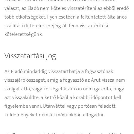
választ, az Eladó nem köteles visszatéríteni az ebből eredő
többletköltségeket. Ilyen esetben a feltüntetett általános
szállítási díjtételek erejéig áll fenn visszatérítési
kötelezettségünk.
Visszatartási jog
Az Eladó mindaddig visszatarthatja a fogyasztónak
visszajáró összeget, amíg a fogyasztó az Árut vissza nem
szolgáltatta, vagy kétséget kizáróan nem igazolta, hogy
azt visszaküldte; a kettő közül a korábbi időpontot kell
figyelembe venni. Utánvéttel vagy portósan feladott
küldeményeket nem áll módunkban elfogadni.