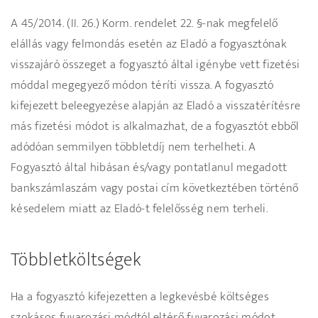
A 45/2014. (II. 26.) Korm. rendelet 22. §-nak megfelelő
elállás vagy felmondás esetén az Eladó a fogyasztónak
visszajáró összeget a fogyasztó által igénybe vett fizetési
móddal megegyező módon téríti vissza. A fogyasztó
kifejezett beleegyezése alapján az Eladó a visszatérítésre
más fizetési módot is alkalmazhat, de a fogyasztót ebből
adódóan semmilyen többletdíj nem terhelheti. A
Fogyasztó által hibásan és/vagy pontatlanul megadott
bankszámlaszám vagy postai cím következtében történő
késedelem miatt az Eladó-t felelősség nem terheli.
Többletköltségek
Ha a fogyasztó kifejezetten a legkevésbé költséges
szokásos fuvarozási módtól eltérő fuvarozási módot