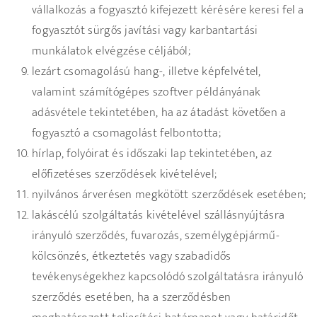
vállalkozás a fogyasztó kifejezett kérésére keresi fel a
fogyasztót sürgős javítási vagy karbantartási
munkálatok elvégzése céljából;
lezárt csomagolású hang-, illetve képfelvétel,
valamint számítógépes szoftver példányának
adásvétele tekintetében, ha az átadást követően a
fogyasztó a csomagolást felbontotta;
hírlap, folyóirat és időszaki lap tekintetében, az
előfizetéses szerződések kivételével;
nyilvános árverésen megkötött szerződések esetében;
lakáscélú szolgáltatás kivételével szállásnyújtásra
irányuló szerződés, fuvarozás, személygépjármű-
kölcsönzés, étkeztetés vagy szabadidős
tevékenységekhez kapcsolódó szolgáltatásra irányuló
szerződés esetében, ha a szerződésben