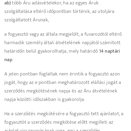
ab)
több Áru adásvételekor, ha az egyes Áruk
szolgáltatása eltérő időpontban történik, az utoljára
szolgáltatott Árunak,
a fogyasztó vagy az általa megjelölt, a fuvarozótól eltérő
harmadik személy általi átvételének napjától számított
határidőn belül gyakorolhatja, mely határidő
14 naptári
nap
.
A jelen pontban foglaltak nem érintik a fogyasztó azon
jogát, hogy az e pontban meghatározott elállási jogát a
szerződés megkötésének napja és az Áru átvételének
napja közötti időszakban is gyakorolja.
Ha a szerződés megkötésére a fogyasztó tett ajánlatot, a
fogyasztót a szerződés megkötése előtt megilleti az
ajánlat visszavonásának joga, ami a szerződés