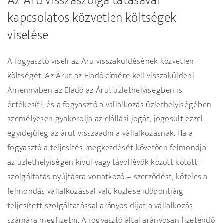
Az Áru visszaszolgáltatásával
kapcsolatos közvetlen költségek
viselése
A fogyasztó viseli az Áru visszaküldésének közvetlen
költségét. Az Árut az Eladó címére kell visszaküldeni.
Amennyiben az Eladó az Árut üzlethelyiségben is
értékesíti, és a fogyasztó a vállalkozás üzlethelyiségében
személyesen gyakorolja az elállási jogát, jogosult ezzel
egyidejűleg az árut visszaadni a vállalkozásnak. Ha a
fogyasztó a teljesítés megkezdését követően felmondja
az üzlethelyiségen kívül vagy távollévők között kötött –
szolgáltatás nyújtásra vonatkozó – szerződést, köteles a
felmondás vállalkozással való közlése időpontjáig
teljesített szolgáltatással arányos díjat a vállalkozás
számára megfizetni. A fogyasztó által arányosan fizetendő