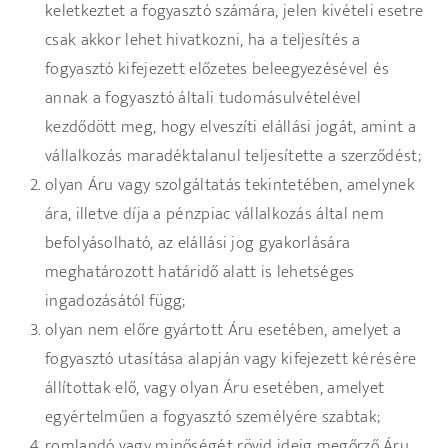
keletkeztet a fogyasztó számára, jelen kivételi esetre
csak akkor lehet hivatkozni, ha a teljesítés a
fogyasztó kifejezett előzetes beleegyezésével és
annak a fogyasztó általi tudomásulvételével
kezdődött meg, hogy elveszíti elállási jogát, amint a
vállalkozás maradéktalanul teljesítette a szerződést;
olyan Áru vagy szolgáltatás tekintetében, amelynek
ára, illetve díja a pénzpiac vállalkozás által nem
befolyásolható, az elállási jog gyakorlására
meghatározott határidő alatt is lehetséges
ingadozásától függ;
olyan nem előre gyártott Áru esetében, amelyet a
fogyasztó utasítása alapján vagy kifejezett kérésére
állítottak elő, vagy olyan Áru esetében, amelyet
egyértelműen a fogyasztó személyére szabtak;
romlandó vagy minőségét rövid ideig megőrző Áru