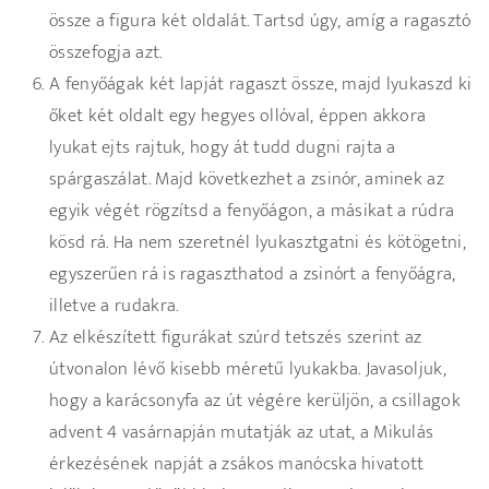
össze a figura két oldalát. Tartsd úgy, amíg a ragasztó
összefogja azt.
A fenyőágak két lapját ragaszt össze, majd lyukaszd ki
őket két oldalt egy hegyes ollóval, éppen akkora
lyukat ejts rajtuk, hogy át tudd dugni rajta a
spárgaszálat. Majd következhet a zsinór, aminek az
egyik végét rögzítsd a fenyőágon, a másikat a rúdra
kösd rá. Ha nem szeretnél lyukasztgatni és kötögetni,
egyszerűen rá is ragaszthatod a zsinórt a fenyőágra,
illetve a rudakra.
Az elkészített figurákat szúrd tetszés szerint az
útvonalon lévő kisebb méretű lyukakba. Javasoljuk,
hogy a karácsonyfa az út végére kerüljön, a csillagok
advent 4 vasárnapján mutatják az utat, a Mikulás
érkezésének napját a zsákos manócska hivatott