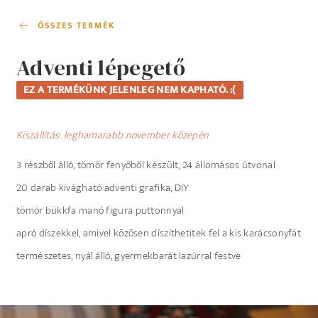
ÖSSZES TERMÉK
Adventi lépegető
EZ A TERMÉKÜNK JELENLEG NEM KAPHATÓ. :(
Kiszállítás: leghamarabb november közepén
3 részből álló, tömör fenyőből készült, 24 állomásos útvonal
20 darab kivágható adventi grafika, DIY
tömör bükkfa manó figura puttonnyal
apró díszekkel, amivel közösen díszíthetitek fel a kis karácsonyfát
természetes, nyál álló, gyermekbarát lazúrral festve