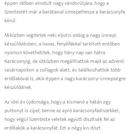
éppen időben elindult nagy vándorútjára, hogy a
Szentestét már a barátaival ünnepelhesse a karácsonyfa
körül.
Miközben segítetek neki eljutni odáig a nagy ünnepi
készülődésben, a havas, fenyőfákkal tarkított erdőben
nyomon követhetitek, hogy hány nap van hátra
Karácsonyig, de útközben megállhattok majd az adventi
vasárnapokon a csillagok alatt, és találkozhattok több
erdőlakóval is, akik éppen a nagy karácsonyi ünnepségre
készülődnek.
Az idei év újdonsága, hogy a kismanó a hátán egy
puttonyt is cipel, benne az apró karácsonyfadíszekkel,
hogy végül Szenteste veletek együtt díszítsék fel az
erdőlakók a karácsonyfát. Ezt a négy kis díszt