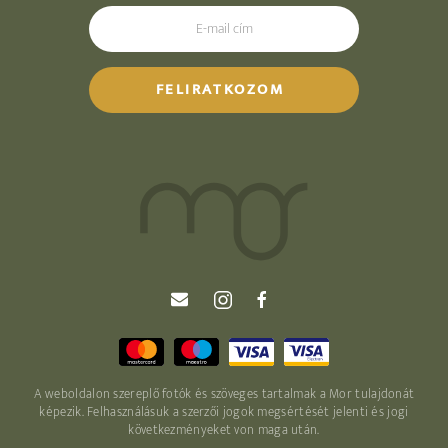
A weboldalon szereplő fotók és szöveges tartalmak a Mor tulajdonát
képezik. Felhasználásuk a szerzői jogok megsértését jelenti és jogi
következményeket von maga után.