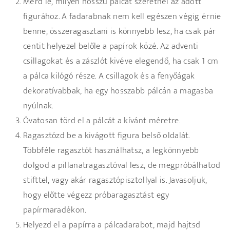
Mérd le, milyen hosszú pálcát szeretnél az adott
figurához. A fadarabnak nem kell egészen végig érnie
benne, összeragasztani is könnyebb lesz, ha csak pár
centit helyezel belőle a papírok közé. Az adventi
csillagokat és a zászlót kivéve elegendő, ha csak 1 cm
a pálca kilógó része. A csillagok és a fenyőágak
dekoratívabbak, ha egy hosszabb pálcán a magasba
nyúlnak.
Óvatosan törd el a pálcát a kívánt méretre.
Ragasztózd be a kivágott figura belső oldalát.
Többféle ragasztót használhatsz, a legkönnyebb
dolgod a pillanatragasztóval lesz, de megpróbálhatod
stifttel, vagy akár ragasztópisztollyal is. Javasoljuk,
hogy előtte végezz próbaragasztást egy
papírmaradékon.
Helyezd el a papírra a pálcadarabot, majd hajtsd