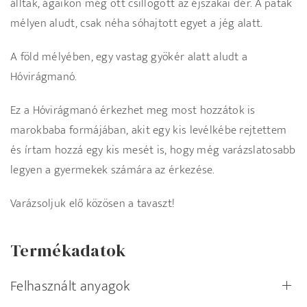
álltak, ágaikon még ott csillogott az éjszakai dér. A patak
mélyen aludt, csak néha sóhajtott egyet a jég alatt.
A föld mélyében, egy vastag gyökér alatt aludt a
Hóvirágmanó.
Ez a Hóvirágmanó érkezhet meg most hozzátok is
marokbaba formájában, akit egy kis levélkébe rejtettem
és írtam hozzá egy kis mesét is, hogy még varázslatosabb
legyen a gyermekek számára az érkezése.
Varázsoljuk elő közösen a tavaszt!
Termékadatok
Felhasznált anyagok