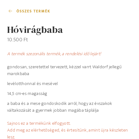
ÖSSZES TERMÉK
Hóvirágbaba
10.500
Ft
A termék szezonális termék, a rendelési idő lejárt!
gondosan, szeretettel tervezett, kézzel varrt Waldorf jellegű
marokbaba
levélotthonnal és mesével
14,5 cm-es magasság
a baba és a mese gondoskodik arról, hogy az évszakok
váltakozását a gyermek jobban magába táplálja
Sajnos ez a termékünk elfogyott.
Add meg az elérhetőséged, és értesítünk, amint újra készleten
lesz.