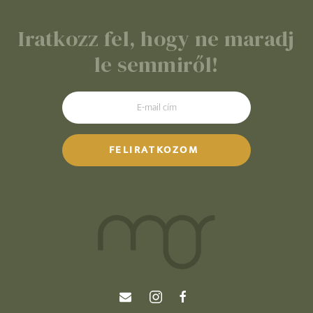
Iratkozz fel, hogy ne maradj
le semmiről!