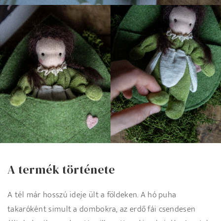
A termék története
A tél már hosszú ideje ült a földeken. A hó puha
takaróként simult a dombokra, az erdő fái csendesen