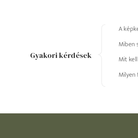
A képke
Miben 
Gyakori kérdések
Mit kel
Milyen 