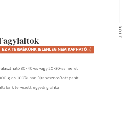
BOLT
Fagylaltok
EZ A TERMÉKÜNK JELENLEG NEM KAPHATÓ. :(
választható 30×40-es vagy 20×30-as méret
300 g-os, 100%-ban újrahasznosított papír
általunk tervezett, egyedi grafika