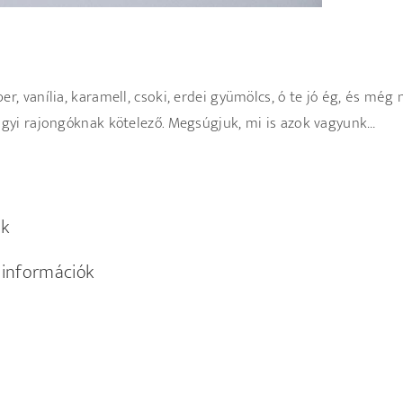
per, vanília, karamell, csoki, erdei gyümölcs, ó te jó ég, és mé
Fagyi rajongóknak kötelező. Megsúgjuk, mi is azok vagyunk…
k
 információk