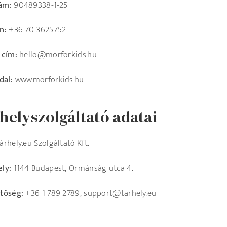
ám:
90489338-1-25
on:
+36 70 3625752
 cím:
hello@morforkids.hu
dal:
www.morforkids.hu
helyszolgáltató adatai
rhely.eu Szolgáltató Kft.
ly:
1144 Budapest, Ormánság utca 4.
tőség:
+36 1 789 2789, support@tarhely.eu