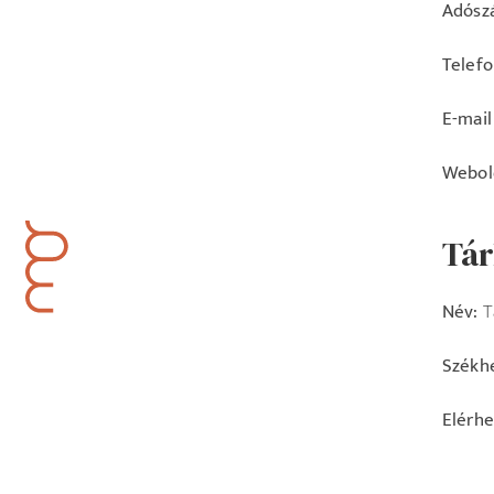
Adósz
Telef
E-mail
Webol
Tár
Név:
Tá
Székhe
Elérhe