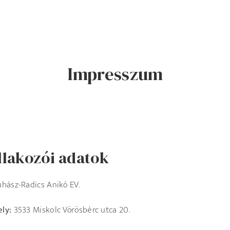
Impresszum
llakozói adatok
uhász-Radics Anikó EV.
ly:
3533 Miskolc Vörösbérc utca 20.