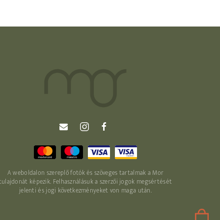
A weboldalon szereplő fotók és szöveges tartalmak a Mor
tulajdonát képezik. Felhasználásuk a szerzői jogok megsértését
jelenti és jogi következményeket von maga után.