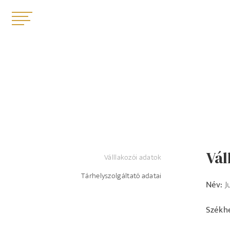
Vál
Válllakozói adatok
Tárhelyszolgáltató adatai
Név:
J
Székhe