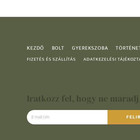
KEZDŐ
BOLT
GYEREKSZOBA
TÖRTÉNE
FIZETÉS ÉS SZÁLLÍTÁS
ADATKEZELÉSI TÁJÉKOZT
Iratkozz fel, hogy ne maradj